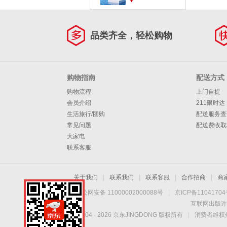
￥
瓶) 含锶低钠弱碱 会
议用水
品类齐全，轻松购物
购物指南
配送方式
购物流程
上门自提
会员介绍
211限时达
生活旅行/团购
配送服务查
常见问题
配送费收取
大家电
联系客服
关于我们
|
联系我们
|
联系客服
|
合作招商
|
商
京公网安备 11000002000088号
|
京ICP备1104170
互联网出版许
Copyright © 2004 -
2026
京东JINGDONG 版权所有
|
消费者维权热