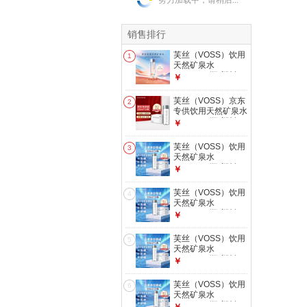
努力加载中，请稍后...
销售排行
芙丝（VOSS）饮用
1
天然矿泉水
500ml*24瓶(塑料
￥
瓶)弱碱性水夏季限
定装
芙丝（VOSS）京东
2
专供饮用天然矿泉水
330ml*24瓶(塑料
￥
瓶)含锶低钠弱碱
芙丝（VOSS）饮用
3
天然矿泉水
500ml*24瓶(塑料
￥
瓶) 含锶低钠弱碱 运
动健身
芙丝（VOSS）饮用
4
天然矿泉水
330ml*30瓶(塑料
￥
瓶) 含锶低钠弱碱 商
务会议
芙丝（VOSS）饮用
5
天然矿泉水
500ml*12瓶(塑料
￥
瓶) 含锶低钠弱碱 商
务用水
芙丝（VOSS）饮用
6
天然矿泉水
500ml*20瓶(塑料