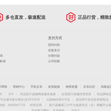
多仓直发，极速配送
正品行货，精致
支付方式
货到付款
在线支付
询
分期付款
标准
公司转账
家帮助
|
营销中心
|
手机京东
|
友情链接
|
销售联盟
|
京东社区
|
风险监
4号
|
ICP
|
药品医疗器械网络服务备案
|
自营医疗器械经营资质
|
药品网络
可证编号新出网证(京)字150号
|
出版物经营许可证
|
违法和不良信息举报电话：40
线：4006067733
经营证照
|
医疗器械第三方平台备案凭证（京）网械平台备字（
京东旗下网站：
京东钱包
|
京东云