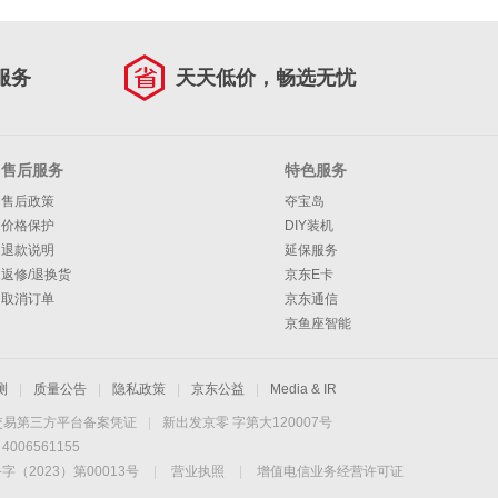
服务
天天低价，畅选无忧
售后服务
特色服务
售后政策
夺宝岛
价格保护
DIY装机
退款说明
延保服务
返修/退换货
京东E卡
取消订单
京东通信
京鱼座智能
测
|
质量公告
|
隐私政策
|
京东公益
|
Media & IR
交易第三方平台备案凭证
|
新出发京零 字第大120007号
06561155
2023）第00013号
|
营业执照
|
增值电信业务经营许可证